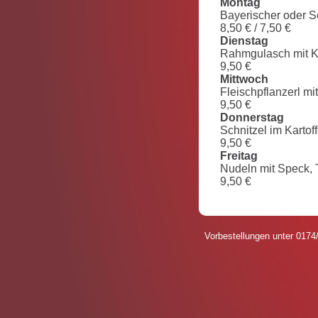
Montag
Bayerischer oder S
8,50 € / 7,50 €
Dienstag
Rahmgulasch mit K
9,50 €
Mittwoch
Fleischpflanzerl mi
9,50 €
Donnerstag
Schnitzel im Kartof
9,50 €
Freitag
Nudeln mit Speck,
9,50 €
Vorbestellungen unter 017