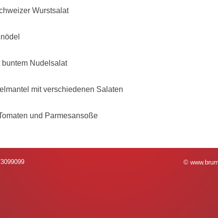
chweizer Wurstsalat
nödel
t buntem Nudelsalat
felmantel mit verschiedenen Salaten
 Tomaten und Parmesansoße
4/3099099
© www.brumm